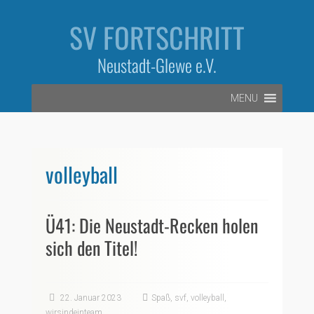
Zum
Inhalt
SV FORTSCHRITT
springen
Neustadt-Glewe e.V.
MENU
volleyball
Ü41: Die Neustadt-Recken holen
sich den Titel!
22. Januar 2023
Spaß
,
svf
,
volleyball
,
wirsindeinteam