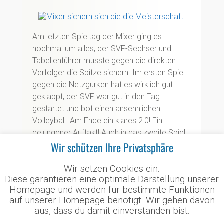
Am letzten Spieltag der Mixer ging es
nochmal um alles, der SVF-Sechser und
Tabellenführer musste gegen die direkten
Verfolger die Spitze sichern. Im ersten Spiel
gegen die Netzgurken hat es wirklich gut
geklappt, der SVF war gut in den Tag
gestartet und bot einen ansehnlichen
Volleyball. Am Ende ein klares 2:0! Ein
gelungener Auftakt! Auch in das zweite Spiel
Wir schützen Ihre Privatsphäre
des Tages ging kam der SVF gut rein, aber
von klarer Sache konnte keinesfalls die Rede
Wir setzen Cookies ein.
sein! Punkt um Punkt ging es zum Satzende,
Diese garantieren eine optimale Darstellung unserer
den ein wenig glücklich der SVF für sich
Homepage und werden für bestimmte Funktionen
entscheiden konnte. Im zweiten Satz viele
auf unserer Homepage benötigt. Wir gehen davon
eigene Fehler, Tatonka nutzte die Situation für
aus, dass du damit einverstanden bist.
sich und konnte ausgleichen. Tiebreak: Das