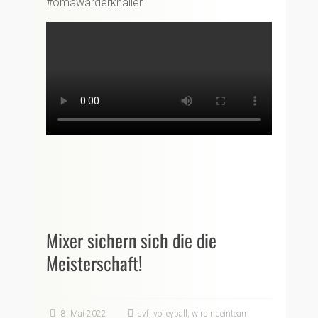
#omawarderknaller
Mixer sichern sich die die
Meisterschaft!
8. Mai 2022
svf
,
volleyball
,
wirsindeinteam