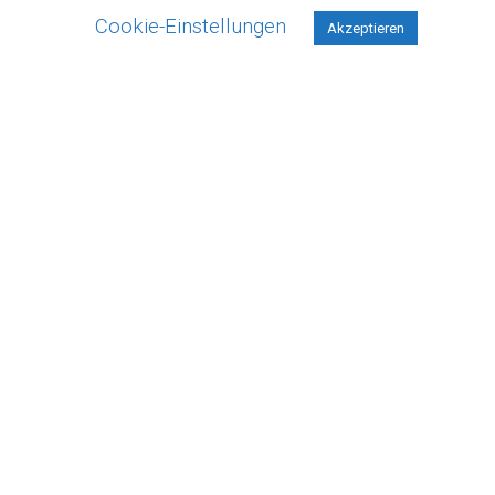
Ergebnis spricht für sich: 16:14 aus
Cookie-Einstellungen
Akzeptieren
Neustädter Sicht! Jeder der schon mal ein
Volleyballspiel gesehen hat, weiß, was das für
ein Krimi gewesen ist! Glückwunsch! Das habt
ihr großartig gemacht!
Nächster Hammer: U13 holt auch
den Vize!
30. April 2022
Spaß
,
svf
,
U13
,
volleyball
,
wirsindeinteam