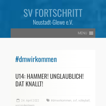
Zum
Inhalt
SV FORTSCHRITT
springen
Neustadt-Glewe e.V.
MENU
#dmwirkommen
U14: HAMMER! UNGLAUBLICH!
DAT KNALLT!
24. April 2022
#dmwirkommen
,
svf
,
volleyball
,
wirsindeinteam