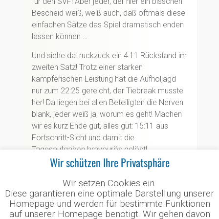
für den SVF! Aber jeder, der hier ein bisschen
Bescheid weiß, weiß auch, daß oftmals diese
einfachen Sätze das Spiel dramatisch enden
lassen können …
Und siehe da: ruckzuck ein 4:11 Rückstand im
zweiten Satz! Trotz einer starken
kämpferischen Leistung hat die Aufholjagd
nur zum 22:25 gereicht, der Tiebreak musste
her! Da liegen bei allen Beteiligten die Nerven
blank, jeder weiß ja, worum es geht! Machen
wir es kurz Ende gut, alles gut: 15:11 aus
Fortschritt-Sicht und damit die
Tagesaufgaben bravourös gelöst!
Wir schützen Ihre Privatsphäre
Sonntagvormittag ging es im Halbfinale
gegen HT Barmbeck-Uhlenhorst um die
Wir setzen Cookies ein.
Wurst: Wer kommt ins Finale und hat damit
Diese garantieren eine optimale Darstellung unserer
Homepage und werden für bestimmte Funktionen
das Ticket für die Deutschen
auf unserer Homepage benötigt. Wir gehen davon
Meisterschaften? Im ersten Satz schenkten