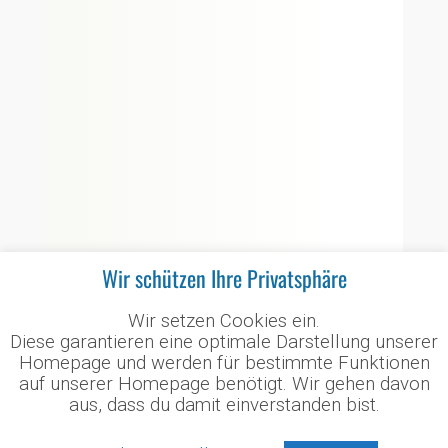
b
er
l
s
n
o
A
ok
p
p
Wir schützen Ihre Privatsphäre
Wir setzen Cookies ein.
Diese garantieren eine optimale Darstellung unserer
Homepage und werden für bestimmte Funktionen
auf unserer Homepage benötigt. Wir gehen davon
aus, dass du damit einverstanden bist.