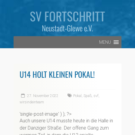
Zum
Inhalt
SV FORTSCHRITT
springen
Neustadt-Glewe e.V.
MENU
U14 HOLT KLEINEN POKAL!
27. November 2022
Pokal
,
Spaß
,
svf
,
wirsindeinteam
'single-post-image' ) ); ?>
Auch unsere U14 musste heute in die Halle in
der Danziger Straße. Der offene Gang zum