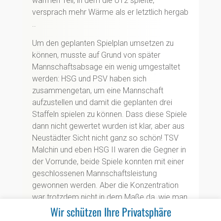
warmen Teil, in dem die U12 spielte,
versprach mehr Wärme als er letztlich hergab
..
Um den geplanten Spielplan umsetzen zu
können, musste auf Grund von später
Mannschaftsabsage ein wenig umgestaltet
werden: HSG und PSV haben sich
zusammengetan, um eine Mannschaft
aufzustellen und damit die geplanten drei
Staffeln spielen zu können. Dass diese Spiele
dann nicht gewertet wurden ist klar, aber aus
Neustädter Sicht nicht ganz so schön! TSV
Malchin und eben HSG II waren die Gegner in
der Vorrunde, beide Spiele konnten mit einer
geschlossenen Mannschaftsleistung
gewonnen werden. Aber die Konzentration
war trotzdem nicht in dem Maße da, wie man
Wir schützen Ihre Privatsphäre
sich das erhofft hatte! Im Spiel gegen PSV
Rostock wurde das dann auch sichtbar, auch