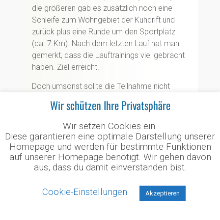
die größeren gab es zusätzlich noch eine
Schleife zum Wohngebiet der Kuhdrift und
zurück plus eine Runde um den Sportplatz
(ca. 7 Km). Nach dem letzten Lauf hat man
gemerkt, dass die Lauftrainings viel gebracht
haben. Ziel erreicht.
Doch umsonst sollte die Teilnahme nicht
gewesen sein, denn wer an mindestens 2
Wir schützen Ihre Privatsphäre
Läufen teilgenommen hat, erhielt eine
Bronzemedaille, bei 4 Läufen gab es Silber
Wir setzen Cookies ein.
und ab 6 Läufen Gold. Wer tatsächlich bei
Diese garantieren eine optimale Darstellung unserer
jedem Lauf dabei war, erhielt sogar einen
Homepage und werden für bestimmte Funktionen
auf unserer Homepage benötigt. Wir gehen davon
Pokal. Die zurückgelegte Distanz bei allen
aus, dass du damit einverstanden bist.
Läufen betrug bei den jüngeren bis zu 24 Km
und bei den größeren bis zu 50 Km.
Cookie-Einstellungen
Akzeptieren
Von den 27 Teilnehmern erreichten 5 Bronze,
6 Silber, 5 Gold und insgesamt 11 Läufer