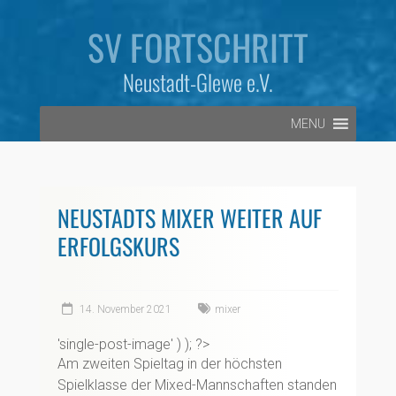
Zum
Inhalt
SV FORTSCHRITT
springen
Neustadt-Glewe e.V.
MENU
NEUSTADTS MIXER WEITER AUF
ERFOLGSKURS
14. November 2021
mixer
'single-post-image' ) ); ?>
Am zweiten Spieltag in der höchsten
Spielklasse der Mixed-Mannschaften standen