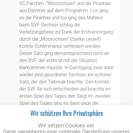
VC Parchim -“Moorochsen“ und die Piranhas
aus Dümmer auf dem Programm. Los ging
es die Piranhas und los ging das Mahleur:
beim SVF-Sechser schlug die
Verletzungshexe zu! Dank der Erstversorgung
durch die „Moorochsen“ (Danke Leute!!)
konnte Schlimmeres verhindert werden.
Dieser Satz ging dementsprechend nicht an
den SVF, der erstmal mit der Situation
klarkommen musste. In Durchgang zwei dann
wieder eine geordneter Sechser, ein schöner
Satz, der den Tiebreak brachte. Den konnte
der SVF für sich entscheiden und brachte im
ersten Spiel des Tages den Sieg! Im zweiten
Spiel des Tages ging es dann gegn die
„Moorochsen“. Im ersten Satz zeigte sich
Wir schützen Ihre Privatsphäre
noch ein wenig Unsicherheit auf Seiten des
SVF, die Moorochsen hielten das hohe
Wir setzen Cookies ein.
Diese garantieren eine optimale Darstellung unserer
Niveau und haben erst mit einem 2-Punkte-