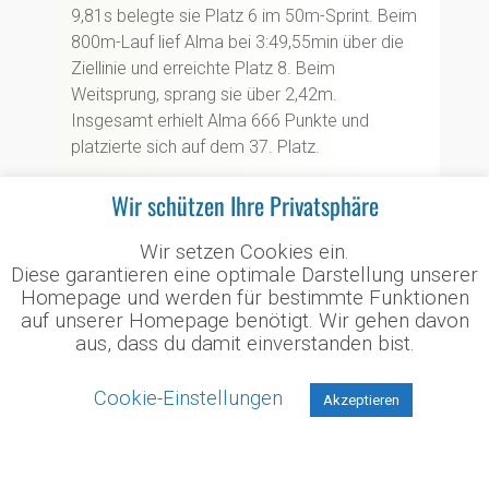
9,81s belegte sie Platz 6 im 50m-Sprint. Beim
800m-Lauf lief Alma bei 3:49,55min über die
Ziellinie und erreichte Platz 8. Beim
Weitsprung, sprang sie über 2,42m.
Insgesamt erhielt Alma 666 Punkte und
platzierte sich auf dem 37. Platz.
Jungen
Wir schützen Ihre Privatsphäre
Mattis Florian Rehländer (8) und Paul Saß (8)
Wir setzen Cookies ein.
kämpften zusammen in der Altersklasse M8.
Diese garantieren eine optimale Darstellung unserer
Beim 50m-Sprint sprintete Paul mit einer Zeit
Homepage und werden für bestimmte Funktionen
von 10,22s auf Platz 6 und Mattis mit einer
auf unserer Homepage benötigt. Wir gehen davon
Zeit von 10,31s auf Platz 7. In der Disziplin
aus, dass du damit einverstanden bist.
Weitsprung erreichten beide die 2,53m und
belegten den geteilten 12. Platz. Zum
Cookie-Einstellungen
Akzeptieren
Abschluss liefen beide die 800m. Mattis
Florian hatte hier die schnellste Zwischenzeit
nach 400m mit 1:39,60min und belegte mit