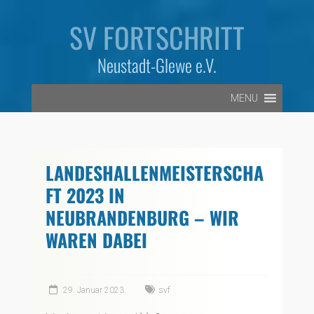
Zum
Inhalt
SV FORTSCHRITT
springen
Neustadt-Glewe e.V.
MENU
LANDESHALLENMEISTERSCHA
FT 2023 IN
NEUBRANDENBURG – WIR
WAREN DABEI
29. Januar 2023
svf