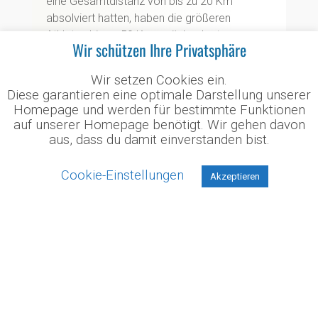
eine Gesamtdistanz von bis zu 20 Km
absolviert hatten, haben die größeren
Athleten bis zu 50 Km zurückgelegt.
Wir schützen Ihre Privatsphäre
Auf den Finaltag fieberten alle Teilnehmer hin,
Wir setzen Cookies ein.
da es nun die ersehnte Siegerehrung dafür
Diese garantieren eine optimale Darstellung unserer
gab. 5 Athleten beließen es bei einem Lauf
Homepage und werden für bestimmte Funktionen
und gingen leider leer aus. Für die Athleten,
auf unserer Homepage benötigt. Wir gehen davon
welche an 2 bis 3 Läufen teilgenommen
aus, dass du damit einverstanden bist.
haben, gab es nun die Bronzemedaille. 9
Kinder haben sich diese Medaille verdient:
Cookie-Einstellungen
Akzeptieren
Ergebnisse
2 bis 3 Läufe absolviert –
Bronzegewinner