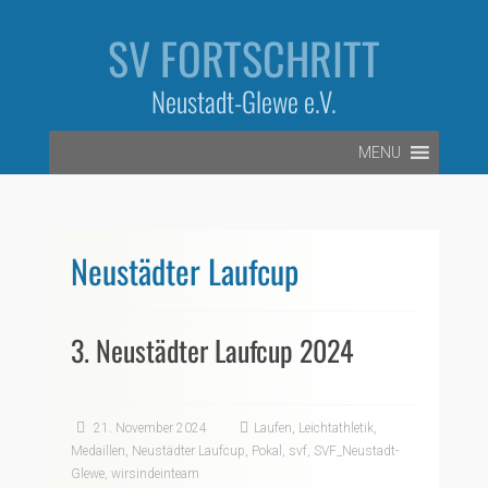
Zum
Inhalt
SV FORTSCHRITT
springen
Neustadt-Glewe e.V.
MENU
Neustädter Laufcup
3. Neustädter Laufcup 2024
21. November 2024
Laufen
,
Leichtathletik
,
Medaillen
,
Neustädter Laufcup
,
Pokal
,
svf
,
SVF_Neustadt-
Glewe
,
wirsindeinteam