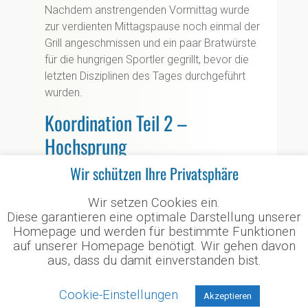
Nachdem anstrengenden Vormittag wurde
zur verdienten Mittagspause noch einmal der
Grill angeschmissen und ein paar Bratwürste
für die hungrigen Sportler gegrillt, bevor die
letzten Disziplinen des Tages durchgeführt
wurden.
Koordination Teil 2 –
Hochsprung
Wir schützen Ihre Privatsphäre
Am Nachmittag boten wir bei der
Koordination dann zu guter Letzt auch den
Wir setzen Cookies ein.
Hochsprung für die Kinder ab 10 Jahren an.
Diese garantieren eine optimale Darstellung unserer
Damit die jüngeren Athleten sich nicht
Homepage und werden für bestimmte Funktionen
langweilen, durften auch diese sich daran
auf unserer Homepage benötigt. Wir gehen davon
aus, dass du damit einverstanden bist.
versuchen. Die 10-Jährigen Kinder mussten
für Gold 1,05m überspringen, die Ältesten bis
zu 1,30m. Das war für unsere erfahrenen
Cookie-Einstellungen
Akzeptieren