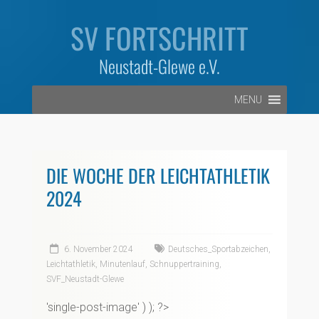
Zum
Inhalt
SV FORTSCHRITT
springen
Neustadt-Glewe e.V.
MENU
DIE WOCHE DER LEICHTATHLETIK
2024
6. November 2024
Deutsches_Sportabzeichen
,
Leichtathletik
,
Minutenlauf
,
Schnuppertraining
,
SVF_Neustadt-Glewe
'single-post-image' ) ); ?>