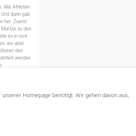
 Alle Athleten
“. Und dann gab
r her. Zuerst
 Mal bis zu den
te es in sich
en, wo aber
rößeren den
klettert werden
e
 die
 und fühlten
f unserer Homepage benötigt. Wir gehen davon aus,