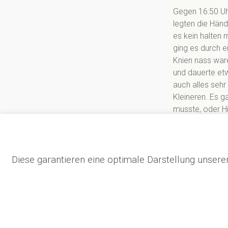
Gegen 16:50 Uhr
legten die Händ
es kein halten 
ging es durch e
Knien nass ware
und dauerte et
auch alles seh
Kleineren. Es g
musste, oder H
Klettergelegenh
Hindernisse zu 
sich noch einma
Diese garantieren eine optimale Darstellung unse