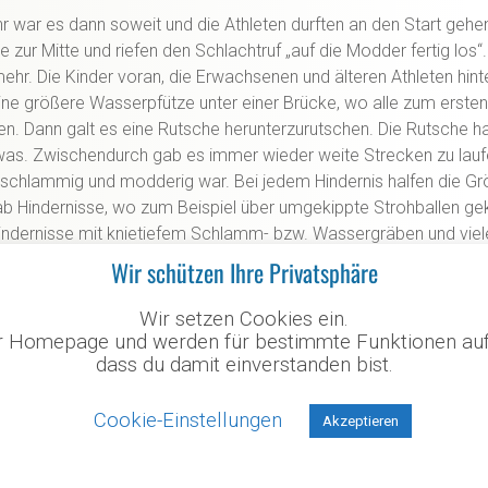
 war es dann soweit und die Athleten durften an den Start gehen.
e zur Mitte und riefen den Schlachtruf „auf die Modder fertig los
mehr. Die Kinder voran, die Erwachsenen und älteren Athleten hinte
ine größere Wasserpfütze unter einer Brücke, wo alle zum ersten
n. Dann galt es eine Rutsche herunterzurutschen. Die Rutsche hat
was. Zwischendurch gab es immer wieder weite Strecken zu lauf
r schlammig und modderig war. Bei jedem Hindernis halfen die G
ab Hindernisse, wo zum Beispiel über umgekippte Strohballen ge
indernisse mit knietiefem Schlamm- bzw. Wassergräben und viel
eiten. Den Kindern machte es sehr viel Spaß sich durch und über
Wir schützen Ihre Privatsphäre
kämpfen. Auch die Trainer und Erwachsenen hatten sichtlich Spaß
l wie Kinder.
Wir setzen Cookies ein.
rer Homepage und werden für bestimmte Funktionen au
dass du damit einverstanden bist.
Cookie-Einstellungen
Akzeptieren