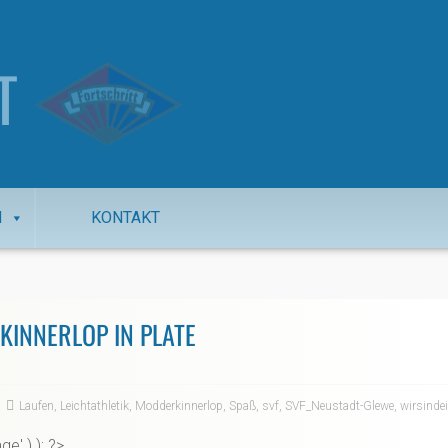
T
N
KONTAKT
KINNERLOP IN PLATE
Laufen
,
Leichtathletik
,
Modderkinnerlop
,
Spaß
,
svf
,
SVF_Neustadt-Glewe
,
wirsinde
ge' ) ); ?>