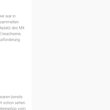
we war in
ersammelten
rkplatz des MX
8 Erwachsene,
ausforderung
 waren bereits
ort schon sehen
erkinnerlop vom