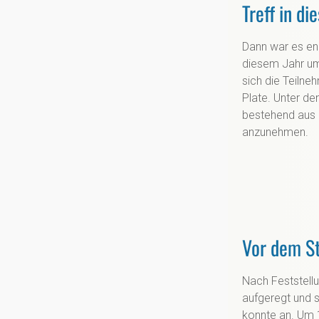
Treff in d
Dann war es end
diesem Jahr um
sich die Teiln
Plate. Unter de
bestehend aus E
anzunehmen.
Vor dem St
Nach Feststellu
aufgeregt und 
konnte an. Um 