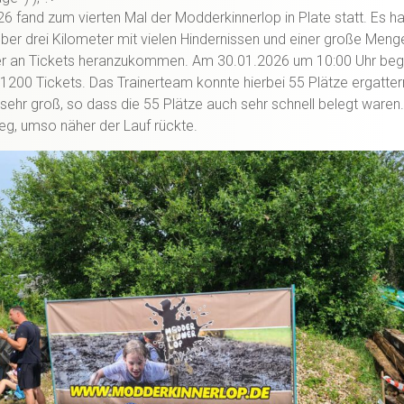
6 fand zum vierten Mal der Modderkinnerlop in Plate statt. Es han
ber drei Kilometer mit vielen Hindernissen und einer große Men
r an Tickets heranzukommen. Am 30.01.2026 um 10:00 Uhr beg
1200 Tickets. Das Trainerteam konnte hierbei 55 Plätze ergatter
ehr groß, so dass die 55 Plätze auch sehr schnell belegt waren
ieg, umso näher der Lauf rückte.