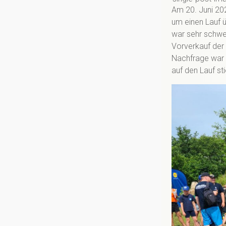
p
Am 20. Juni 202
n
um einen Lauf ü
p
war sehr schwe
Vorverkauf der 
Nachfrage war s
auf den Lauf st