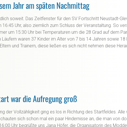
iesem Jahr am späten Nachmittag
lich soweit. Das Zeitfenster für den SV Fortschritt Neustadt-Gle
 16:45 Uhr, also ziemlich zum Schluss der Veranstaltung. So v
ehmer um 15:30 Uhr bei Temperaturen um die 28 Grad auf dem Pa
n Läufern waren 37 Kinder im Alter von 7 bis 14 Jahren sowie 1
ltern und Trainern, diese ließen es sich nicht nehmen diese Her
art war die Aufregung groß
ng der Vollzähligkeit ging es los in Richtung des Startfeldes. Alle
schauten sich schon mal ein paar Hindernisse an, die man von d
16:00 Uhr begrüßte uns Jana Höfer, die Organisatorin des Modd