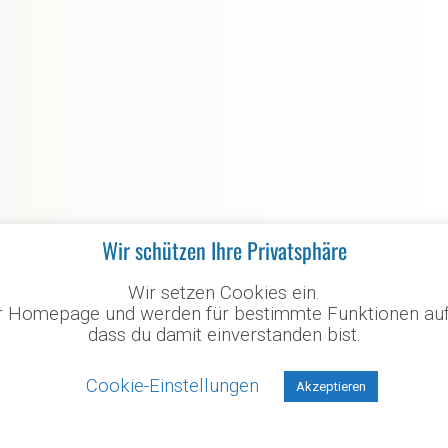
Wir schützen Ihre Privatsphäre
ngen nach einer Verschnaufpause
Wir setzen Cookies ein.
rer Homepage und werden für bestimmte Funktionen au
nzelnen Läufen, gab es für die Athleten die ersehnte Siegerehrun
dass du damit einverstanden bist.
n wieder, auch wenn der Lauf sehr anstrengend war.
Cookie-Einstellungen
Akzeptieren