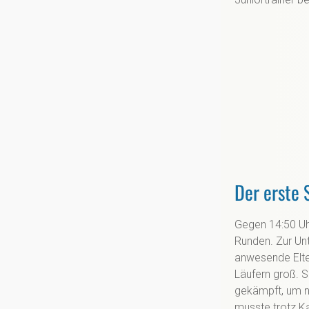
Der erste 
Gegen 14:50 Uhr
Runden. Zur Unt
anwesende Elter
Läufern groß. S
gekämpft, um n
musste trotz K