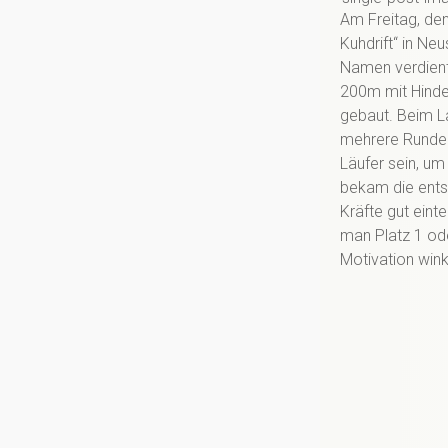
p
Am Freitag, den
n
Kuhdrift“ in Ne
p
Namen verdient,
200m mit Hinde
gebaut. Beim La
mehrere Runden 
Läufer sein, u
bekam die ents
Kräfte gut eint
man Platz 1 ode
Motivation win