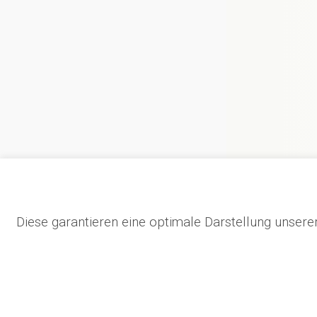
Siegerehru
Diese garantieren eine optimale Darstellung unse
Zwischen den ei
die Kinderauge