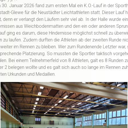
 30. Januar 2026 fand zum ersten Mal ein K.O.-Lauf in der Sporth
ustadt-Glewe für die Neustädter Leichtathleten statt. Dieser Lauf 
 denn er verlangt den Läufern sehr viel ab. In der Halle wurde ei
rnissen aus Weichbodenmatten und den ein oder anderen Spru
uf ging es darum, diese Hindernisse möglichst schnell zu überw
zu laufen. Zudem durften die Athleten ab der zweiten Runde nic
m weiter im Rennen zu bleiben. Wer zum Rundenende Letzter war,
prechende Platzierung. So mussten die Sportler taktisch vorgehe
eilen. Bei einem Teilnehmerfeld von 8 Athleten, galt es 8 Runden z
r 2 belegen wollte und es galt sich auch so lange im Rennen zuh
kten Urkunden und Medaillen.