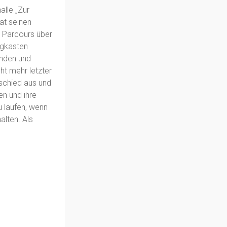
alle „Zur
hat seinen
n Parcours über
ngkasten
inden und
ht mehr letzter
 schied aus und
n und ihre
u laufen, wenn
alten. Als