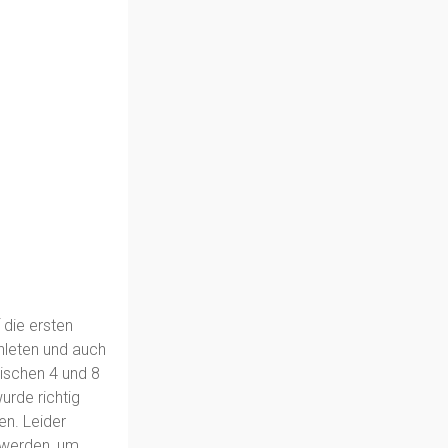
 die ersten
hleten und auch
wischen 4 und 8
urde richtig
en. Leider
 werden, um