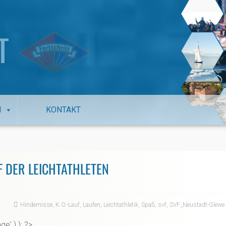
T
N
KONTAKT
UF DER LEICHTATHLETEN
Hindernisse
,
K.O.-Lauf
,
Laufen
,
Leichtathletik
,
Spaß
,
svf
,
SVF_Neustadt-Glewe
ge' ) ); ?>