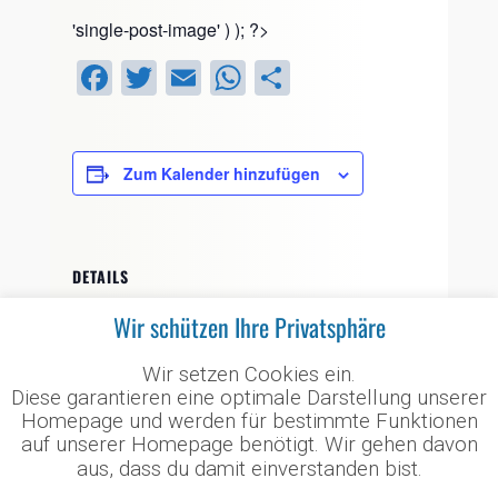
'single-post-image' ) ); ?>
F
T
E
W
T
a
wi
m
h
eil
c
tt
ail
at
e
e
er
s
n
Zum Kalender hinzufügen
b
A
o
p
DETAILS
o
p
k
Wir schützen Ihre Privatsphäre
Datum:
12. November 2022
Wir setzen Cookies ein.
Zeit:
Diese garantieren eine optimale Darstellung unserer
10:00 - 17:00
Homepage und werden für bestimmte Funktionen
Veranstaltungskategorie:
auf unserer Homepage benötigt. Wir gehen davon
aus, dass du damit einverstanden bist.
Leichtathletik